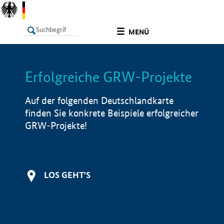
undefined
MENÜ
Erfolgreiche GRW-Projekte
LISTE
Filter
Info
Auf der folgenden Deutschlandkarte
finden Sie konkrete Beispiele erfolgreicher
GRW-Projekte!
LOS GEHT'S