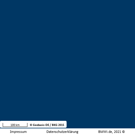
100 km
© Geobasis-DE / BKG 2015
Impressum
Datenschutzerklärung
BMWi.de, 2021 ©