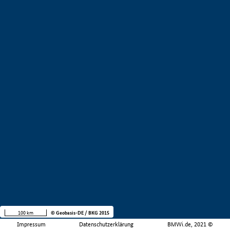
100 km
© Geobasis-DE / BKG 2015
Impressum
Datenschutzerklärung
BMWi.de, 2021 ©