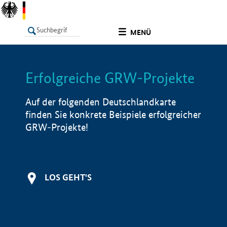
undefined
MENÜ
Erfolgreiche GRW-Projekte
LISTE
Filter
Info
Auf der folgenden Deutschlandkarte
finden Sie konkrete Beispiele erfolgreicher
GRW-Projekte!
LOS GEHT'S