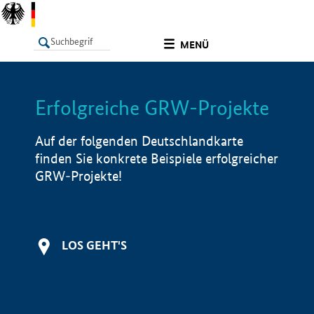
undefined
MENÜ
Erfolgreiche GRW-Projekte
LISTE
Filter
Info
Auf der folgenden Deutschlandkarte
finden Sie konkrete Beispiele erfolgreicher
GRW-Projekte!
LOS GEHT'S