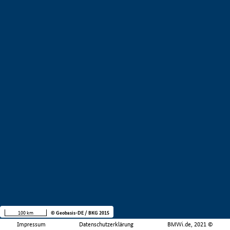
100 km
© Geobasis-DE / BKG 2015
Impressum
Datenschutzerklärung
BMWi.de, 2021 ©