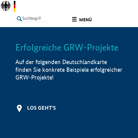
undefined
MENÜ
Erfolgreiche GRW-Projekte
LISTE
Filter
Info
Auf der folgenden Deutschlandkarte
finden Sie konkrete Beispiele erfolgreicher
GRW-Projekte!
LOS GEHT'S