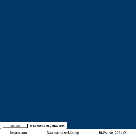
100 km
© Geobasis-DE / BKG 2015
Impressum
Datenschutzerklärung
BMWi.de, 2021 ©