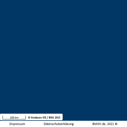
100 km
© Geobasis-DE / BKG 2015
Impressum
Datenschutzerklärung
BMWi.de, 2021 ©