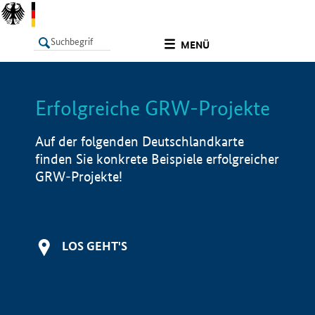
undefined
MENÜ
Erfolgreiche GRW-Projekte
LISTE
Filter
Info
Auf der folgenden Deutschlandkarte
finden Sie konkrete Beispiele erfolgreicher
GRW-Projekte!
LOS GEHT'S