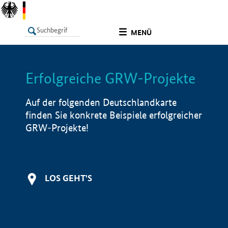
undefined
MENÜ
Erfolgreiche GRW-Projekte
LISTE
Filter
Info
Auf der folgenden Deutschlandkarte
finden Sie konkrete Beispiele erfolgreicher
GRW-Projekte!
LOS GEHT'S