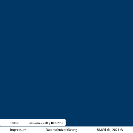
100 km
© Geobasis-DE / BKG 2015
Impressum
Datenschutzerklärung
BMWi.de, 2021 ©