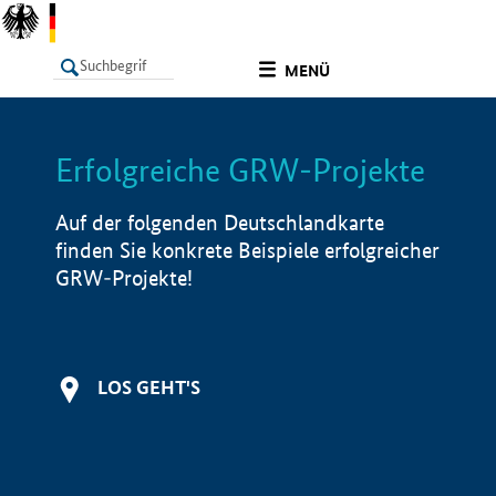
undefined
MENÜ
Erfolgreiche GRW-Projekte
LISTE
Filter
Info
Auf der folgenden Deutschlandkarte
finden Sie konkrete Beispiele erfolgreicher
GRW-Projekte!
LOS GEHT'S