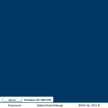
100 km
© Geobasis-DE / BKG 2015
Impressum
Datenschutzerklärung
BMWi.de, 2021 ©