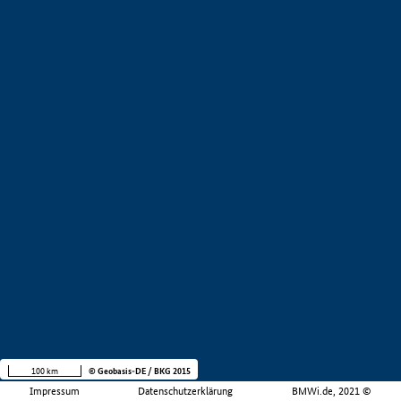
100 km
© Geobasis-DE / BKG 2015
Impressum
Datenschutzerklärung
BMWi.de, 2021 ©