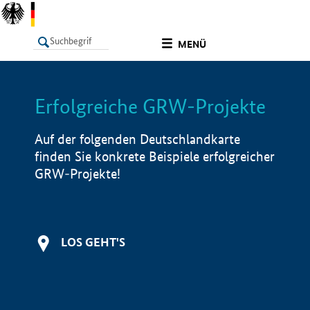
undefined
MENÜ
Erfolgreiche GRW-Projekte
LISTE
Filter
Info
Auf der folgenden Deutschlandkarte
finden Sie konkrete Beispiele erfolgreicher
GRW-Projekte!
LOS GEHT'S