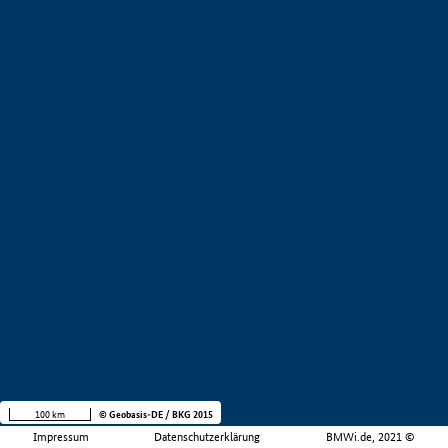
100 km
© Geobasis-DE / BKG 2015
Impressum
Datenschutzerklärung
BMWi.de, 2021 ©