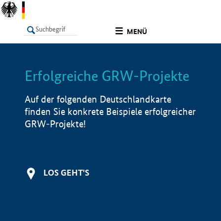
undefined
MENÜ
Erfolgreiche GRW-Projekte
LISTE
Filter
Info
Auf der folgenden Deutschlandkarte
finden Sie konkrete Beispiele erfolgreicher
GRW-Projekte!
LOS GEHT'S