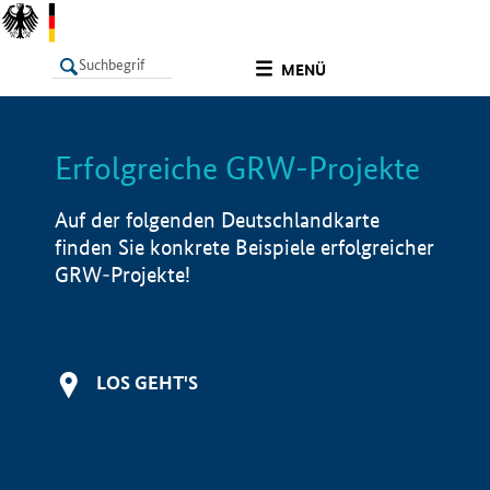
undefined
MENÜ
Erfolgreiche GRW-Projekte
LISTE
Filter
Info
Auf der folgenden Deutschlandkarte
finden Sie konkrete Beispiele erfolgreicher
GRW-Projekte!
LOS GEHT'S