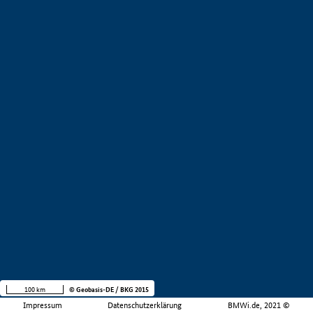
100 km
© Geobasis-DE / BKG 2015
Impressum
Datenschutzerklärung
BMWi.de, 2021 ©