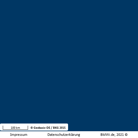
100 km
© Geobasis-DE / BKG 2015
Impressum
Datenschutzerklärung
BMWi.de, 2021 ©