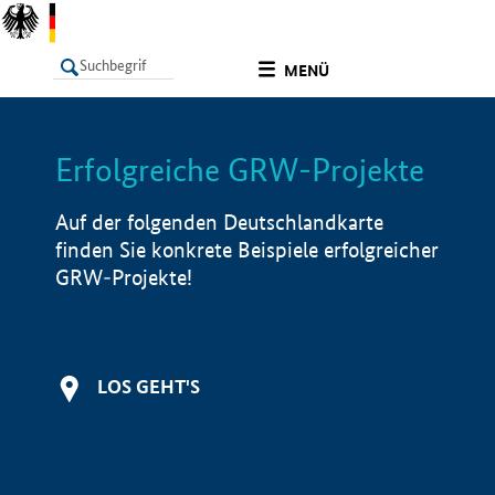
undefined
MENÜ
Erfolgreiche GRW-Projekte
LISTE
Filter
Info
Auf der folgenden Deutschlandkarte
finden Sie konkrete Beispiele erfolgreicher
GRW-Projekte!
LOS GEHT'S