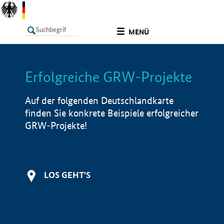
undefined
MENÜ
Erfolgreiche GRW-Projekte
LISTE
Filter
Info
Auf der folgenden Deutschlandkarte
finden Sie konkrete Beispiele erfolgreicher
GRW-Projekte!
LOS GEHT'S