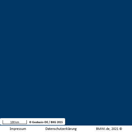
100 km
© Geobasis-DE / BKG 2015
Impressum
Datenschutzerklärung
BMWi.de, 2021 ©