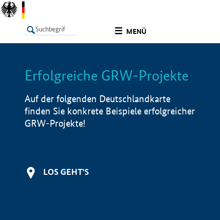
undefined
MENÜ
Erfolgreiche GRW-Projekte
LISTE
Filter
Info
Auf der folgenden Deutschlandkarte
finden Sie konkrete Beispiele erfolgreicher
GRW-Projekte!
LOS GEHT'S