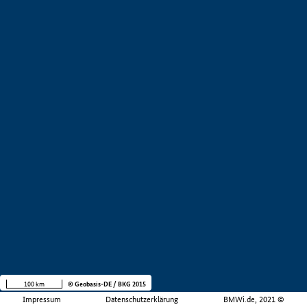
100 km
© Geobasis-DE / BKG 2015
Impressum
Datenschutzerklärung
BMWi.de, 2021 ©