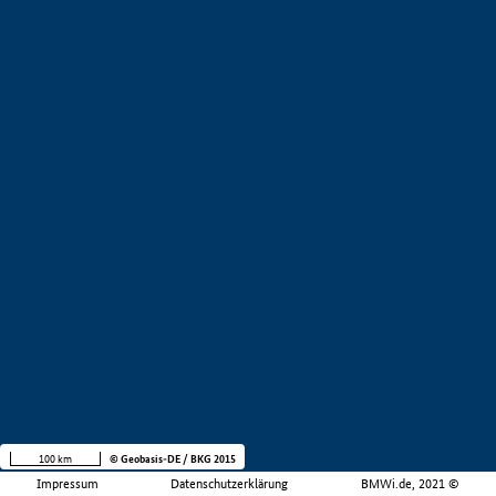
100 km
© Geobasis-DE / BKG 2015
Impressum
Datenschutzerklärung
BMWi.de, 2021 ©