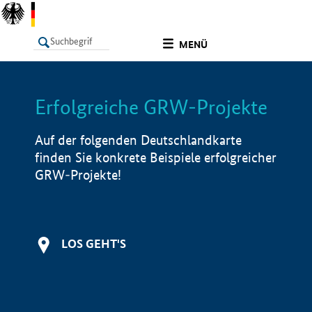
undefined
MENÜ
Erfolgreiche GRW-Projekte
LISTE
Filter
Info
Auf der folgenden Deutschlandkarte
finden Sie konkrete Beispiele erfolgreicher
GRW-Projekte!
LOS GEHT'S