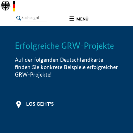
undefined
MENÜ
Erfolgreiche GRW-Projekte
LISTE
Filter
Info
Auf der folgenden Deutschlandkarte
finden Sie konkrete Beispiele erfolgreicher
GRW-Projekte!
LOS GEHT'S