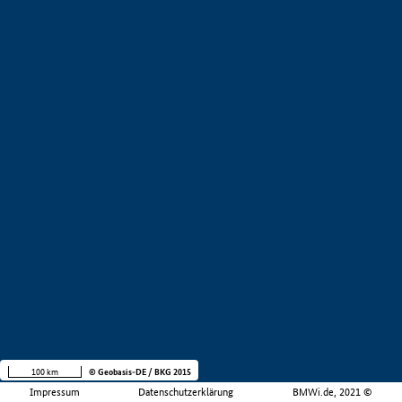
100 km
© Geobasis-DE / BKG 2015
Impressum
Datenschutzerklärung
BMWi.de, 2021 ©