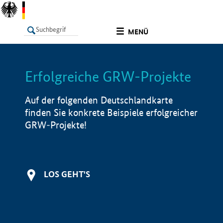
undefined
MENÜ
Erfolgreiche GRW-Projekte
LISTE
Filter
Info
Auf der folgenden Deutschlandkarte
finden Sie konkrete Beispiele erfolgreicher
GRW-Projekte!
LOS GEHT'S