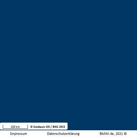
100 km
© Geobasis-DE / BKG 2015
Impressum
Datenschutzerklärung
BMWi.de, 2021 ©