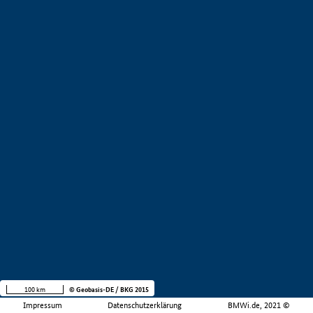
100 km
© Geobasis-DE / BKG 2015
Impressum
Datenschutzerklärung
BMWi.de, 2021 ©