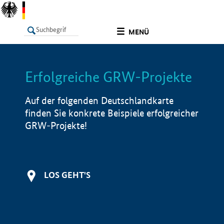
undefined
MENÜ
Erfolgreiche GRW-Projekte
LISTE
Filter
Info
Auf der folgenden Deutschlandkarte
finden Sie konkrete Beispiele erfolgreicher
GRW-Projekte!
LOS GEHT'S