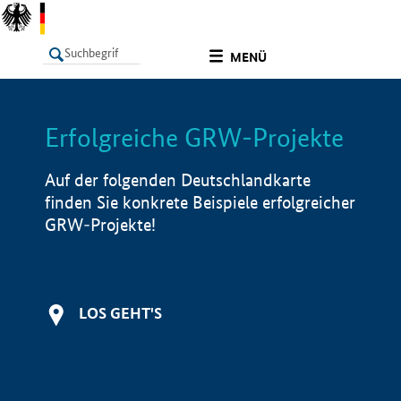
undefined
MENÜ
Erfolgreiche GRW-Projekte
LISTE
Filter
Info
Auf der folgenden Deutschlandkarte
finden Sie konkrete Beispiele erfolgreicher
GRW-Projekte!
LOS GEHT'S