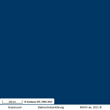
100 km
© Geobasis-DE / BKG 2015
Impressum
Datenschutzerklärung
BMWi.de, 2021 ©