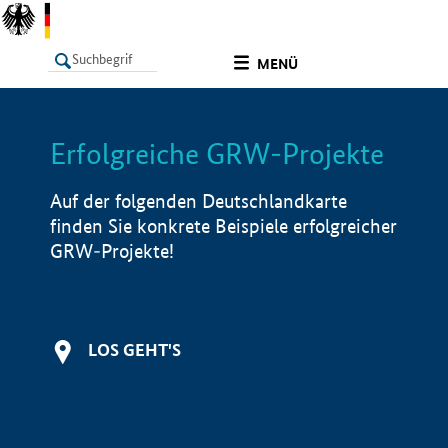
undefined
MENÜ
Erfolgreiche GRW-Projekte
LISTE
Filter
Info
Auf der folgenden Deutschlandkarte
finden Sie konkrete Beispiele erfolgreicher
GRW-Projekte!
LOS GEHT'S