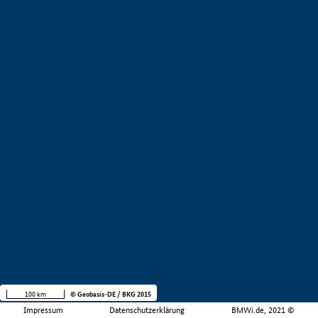
100 km
© Geobasis-DE / BKG 2015
Impressum
Datenschutzerklärung
BMWi.de, 2021 ©