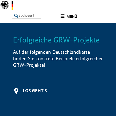
undefined
MENÜ
Erfolgreiche GRW-Projekte
LISTE
Filter
Info
Auf der folgenden Deutschlandkarte
finden Sie konkrete Beispiele erfolgreicher
GRW-Projekte!
LOS GEHT'S