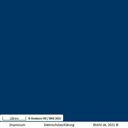
100 km
© Geobasis-DE / BKG 2015
Impressum
Datenschutzerklärung
BMWi.de, 2021 ©