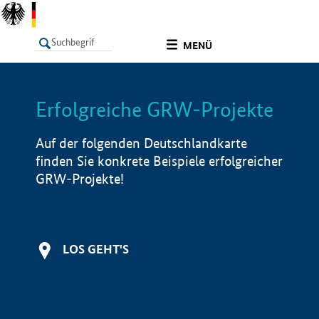
undefined
MENÜ
Erfolgreiche GRW-Projekte
LISTE
Filter
Info
Auf der folgenden Deutschlandkarte
finden Sie konkrete Beispiele erfolgreicher
GRW-Projekte!
LOS GEHT'S