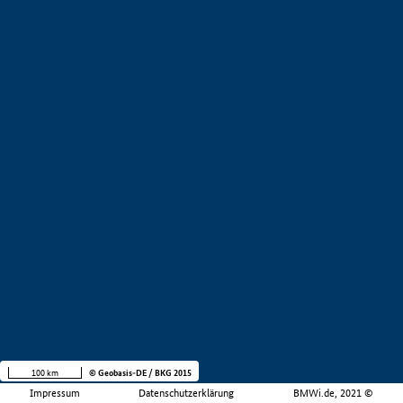
100 km
© Geobasis-DE / BKG 2015
Impressum
Datenschutzerklärung
BMWi.de, 2021 ©