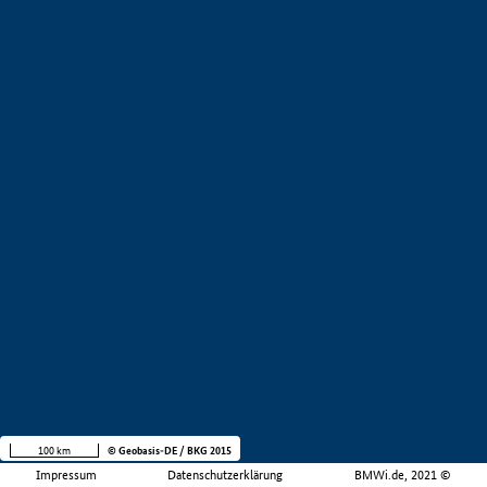
100 km
© Geobasis-DE / BKG 2015
Impressum
Datenschutzerklärung
BMWi.de, 2021 ©