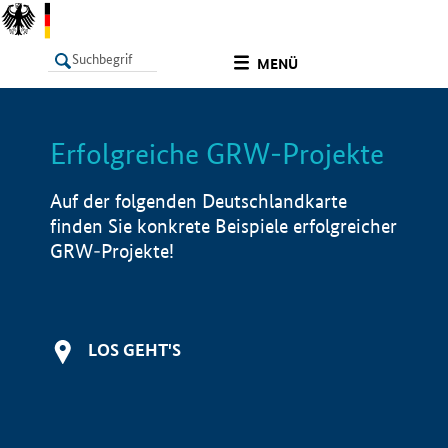
undefined
MENÜ
Erfolgreiche GRW-Projekte
LISTE
Filter
Info
Auf der folgenden Deutschlandkarte
finden Sie konkrete Beispiele erfolgreicher
GRW-Projekte!
LOS GEHT'S