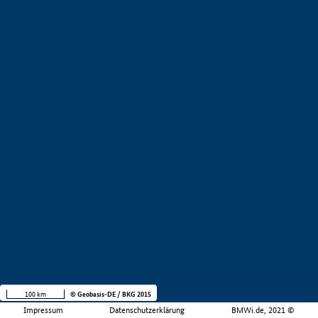
100 km
© Geobasis-DE / BKG 2015
Impressum
Datenschutzerklärung
BMWi.de, 2021 ©