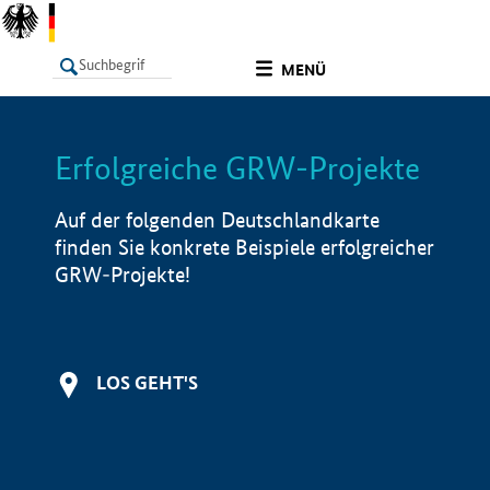
undefined
MENÜ
Erfolgreiche GRW-Projekte
LISTE
Filter
Info
Auf der folgenden Deutschlandkarte
finden Sie konkrete Beispiele erfolgreicher
GRW-Projekte!
LOS GEHT'S