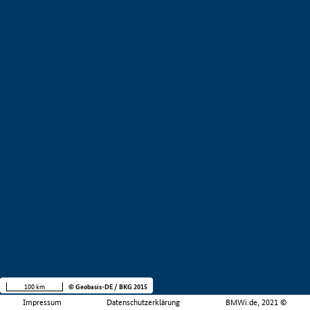
100 km
© Geobasis-DE / BKG 2015
Impressum
Datenschutzerklärung
BMWi.de, 2021 ©