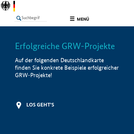
undefined
MENÜ
Erfolgreiche GRW-Projekte
LISTE
Filter
Info
Auf der folgenden Deutschlandkarte
finden Sie konkrete Beispiele erfolgreicher
GRW-Projekte!
LOS GEHT'S