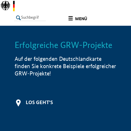
undefined
MENÜ
Erfolgreiche GRW-Projekte
LISTE
Filter
Info
Auf der folgenden Deutschlandkarte
finden Sie konkrete Beispiele erfolgreicher
GRW-Projekte!
LOS GEHT'S