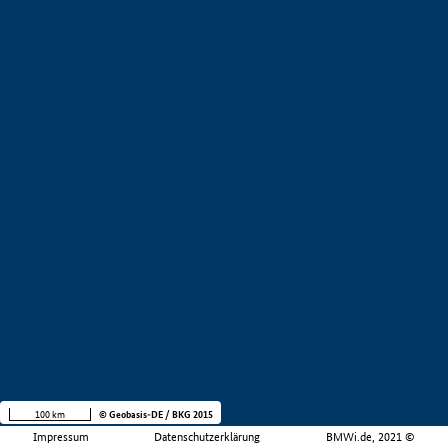
100 km
© Geobasis-DE / BKG 2015
Impressum
Datenschutzerklärung
BMWi.de, 2021 ©