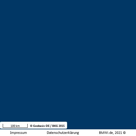
100 km
© Geobasis-DE / BKG 2015
Impressum
Datenschutzerklärung
BMWi.de, 2021 ©