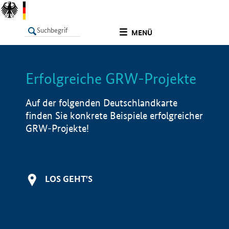
undefined
MENÜ
Erfolgreiche GRW-Projekte
LISTE
Filter
Info
Auf der folgenden Deutschlandkarte
finden Sie konkrete Beispiele erfolgreicher
GRW-Projekte!
LOS GEHT'S