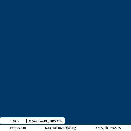
100 km
© Geobasis-DE / BKG 2015
Impressum
Datenschutzerklärung
BMWi.de, 2021 ©