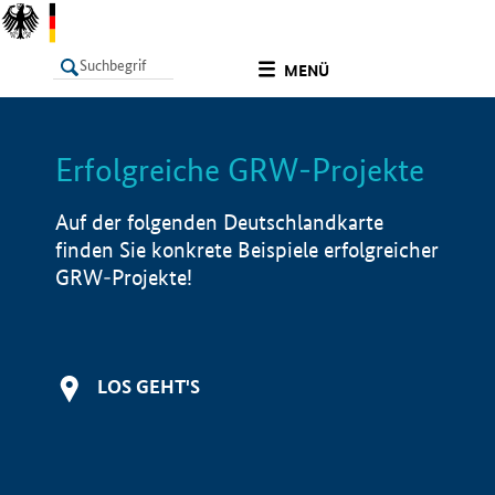
undefined
MENÜ
Erfolgreiche GRW-Projekte
LISTE
Filter
Info
Auf der folgenden Deutschlandkarte
finden Sie konkrete Beispiele erfolgreicher
GRW-Projekte!
LOS GEHT'S