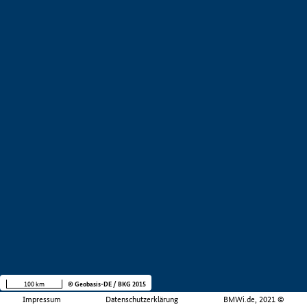
100 km
© Geobasis-DE / BKG 2015
Impressum
Datenschutzerklärung
BMWi.de, 2021 ©