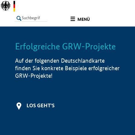
undefined
MENÜ
Erfolgreiche GRW-Projekte
LISTE
Filter
Info
Auf der folgenden Deutschlandkarte
finden Sie konkrete Beispiele erfolgreicher
GRW-Projekte!
LOS GEHT'S