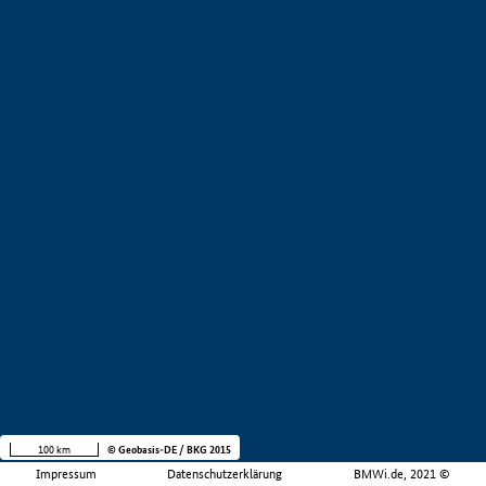
100 km
© Geobasis-DE / BKG 2015
Impressum
Datenschutzerklärung
BMWi.de, 2021 ©