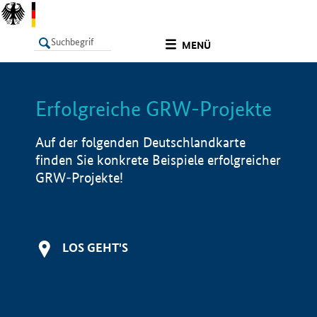
undefined
MENÜ
Erfolgreiche GRW-Projekte
LISTE
Filter
Info
Auf der folgenden Deutschlandkarte
finden Sie konkrete Beispiele erfolgreicher
GRW-Projekte!
LOS GEHT'S