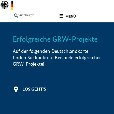
undefined
MENÜ
Erfolgreiche GRW-Projekte
LISTE
Filter
Info
Auf der folgenden Deutschlandkarte
finden Sie konkrete Beispiele erfolgreicher
GRW-Projekte!
LOS GEHT'S