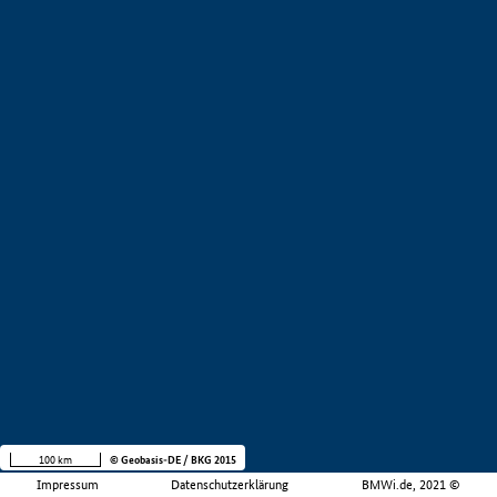
100 km
© Geobasis-DE / BKG 2015
Impressum
Datenschutzerklärung
BMWi.de, 2021 ©