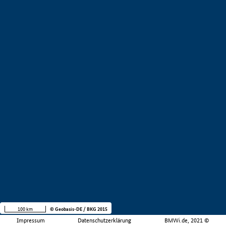
100 km
© Geobasis-DE / BKG 2015
Impressum
Datenschutzerklärung
BMWi.de, 2021 ©