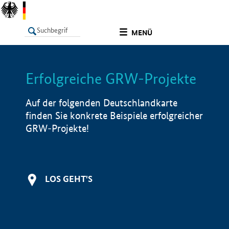
undefined
MENÜ
Erfolgreiche GRW-Projekte
LISTE
Filter
Info
Auf der folgenden Deutschlandkarte
finden Sie konkrete Beispiele erfolgreicher
GRW-Projekte!
LOS GEHT'S