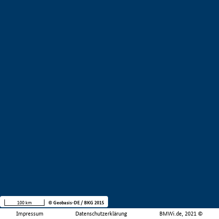
100 km
© Geobasis-DE / BKG 2015
Impressum
Datenschutzerklärung
BMWi.de, 2021 ©