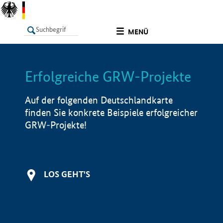
undefined
MENÜ
Erfolgreiche GRW-Projekte
LISTE
Filter
Info
Auf der folgenden Deutschlandkarte
finden Sie konkrete Beispiele erfolgreicher
GRW-Projekte!
LOS GEHT'S