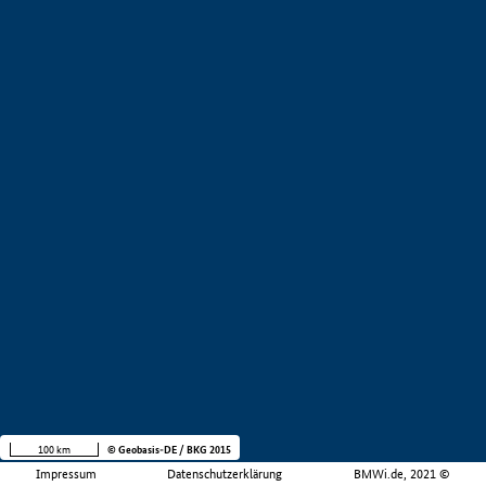
100 km
© Geobasis-DE / BKG 2015
Impressum
Datenschutzerklärung
BMWi.de, 2021 ©