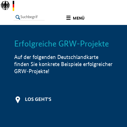
undefined
MENÜ
Erfolgreiche GRW-Projekte
LISTE
Filter
Info
Auf der folgenden Deutschlandkarte
finden Sie konkrete Beispiele erfolgreicher
GRW-Projekte!
LOS GEHT'S