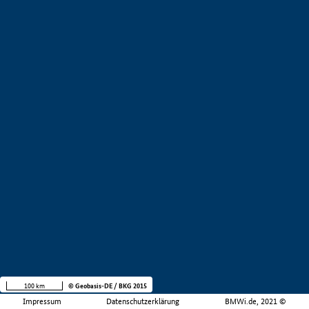
100 km
© Geobasis-DE / BKG 2015
Impressum
Datenschutzerklärung
BMWi.de, 2021 ©