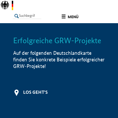
undefined
MENÜ
Erfolgreiche GRW-Projekte
LISTE
Filter
Info
Auf der folgenden Deutschlandkarte
finden Sie konkrete Beispiele erfolgreicher
GRW-Projekte!
LOS GEHT'S