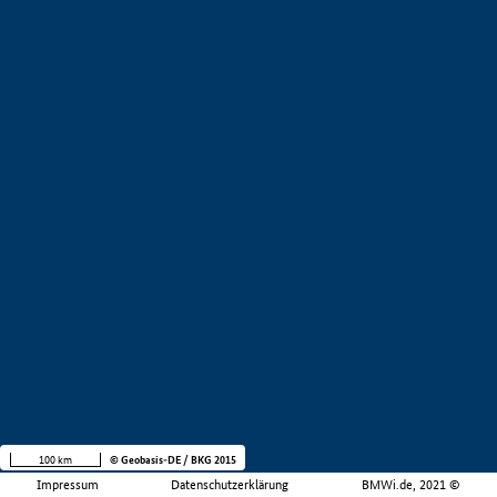
100 km
© Geobasis-DE / BKG 2015
Impressum
Datenschutzerklärung
BMWi.de, 2021 ©