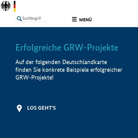
undefined
MENÜ
Erfolgreiche GRW-Projekte
LISTE
Filter
Info
Auf der folgenden Deutschlandkarte
finden Sie konkrete Beispiele erfolgreicher
GRW-Projekte!
LOS GEHT'S