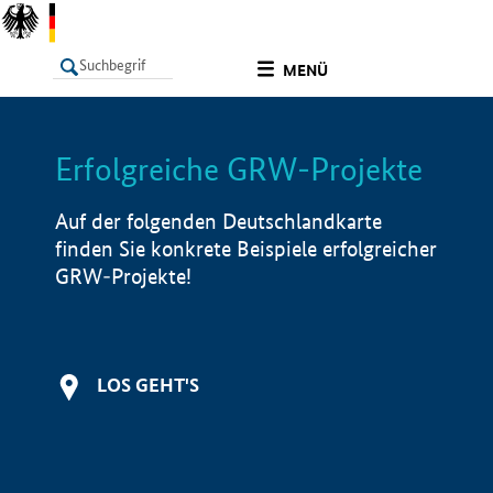
undefined
MENÜ
Erfolgreiche GRW-Projekte
LISTE
Filter
Info
Auf der folgenden Deutschlandkarte
finden Sie konkrete Beispiele erfolgreicher
GRW-Projekte!
LOS GEHT'S