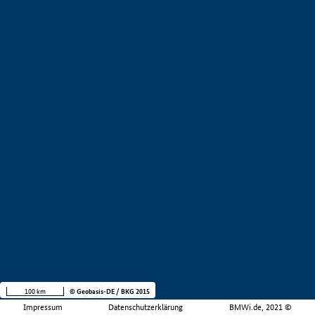
100 km
© Geobasis-DE / BKG 2015
Impressum
Datenschutzerklärung
BMWi.de, 2021 ©