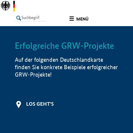
undefined
MENÜ
Erfolgreiche GRW-Projekte
LISTE
Filter
Info
Auf der folgenden Deutschlandkarte
finden Sie konkrete Beispiele erfolgreicher
GRW-Projekte!
LOS GEHT'S