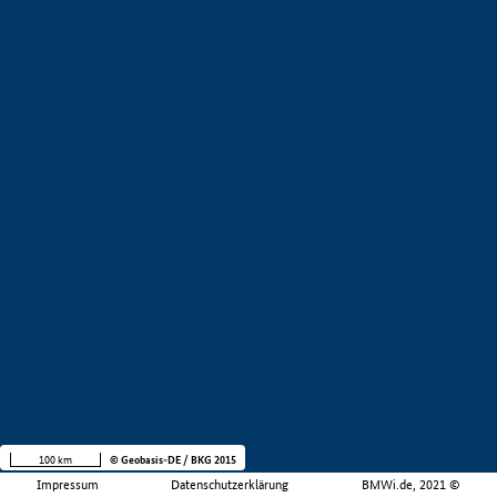
100 km
© Geobasis-DE / BKG 2015
Impressum
Datenschutzerklärung
BMWi.de, 2021 ©