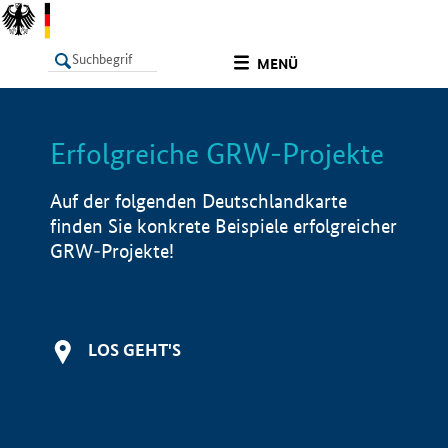
undefined
MENÜ
Erfolgreiche GRW-Projekte
LISTE
Filter
Info
Auf der folgenden Deutschlandkarte
finden Sie konkrete Beispiele erfolgreicher
GRW-Projekte!
LOS GEHT'S