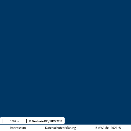
100 km
© Geobasis-DE / BKG 2015
Impressum
Datenschutzerklärung
BMWi.de, 2021 ©