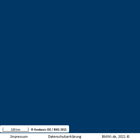
100 km
© Geobasis-DE / BKG 2015
Impressum
Datenschutzerklärung
BMWi.de, 2021 ©