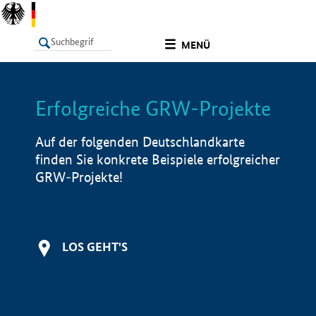
undefined
MENÜ
Erfolgreiche GRW-Projekte
LISTE
Filter
Info
Auf der folgenden Deutschlandkarte
finden Sie konkrete Beispiele erfolgreicher
GRW-Projekte!
LOS GEHT'S