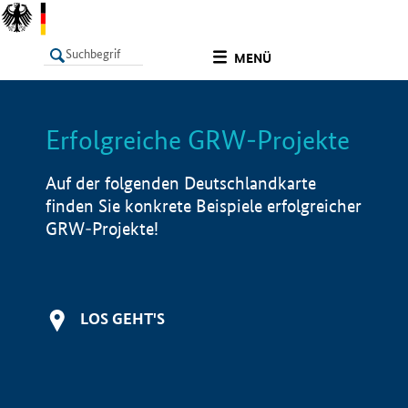
undefined
MENÜ
Erfolgreiche GRW-Projekte
LISTE
Filter
Info
Auf der folgenden Deutschlandkarte
finden Sie konkrete Beispiele erfolgreicher
GRW-Projekte!
LOS GEHT'S