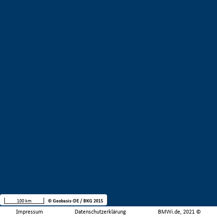
100 km
© Geobasis-DE / BKG 2015
Impressum
Datenschutzerklärung
BMWi.de, 2021 ©