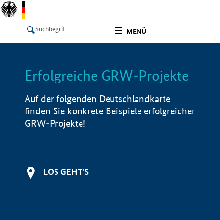
undefined
MENÜ
Erfolgreiche GRW-Projekte
LISTE
Filter
Info
Auf der folgenden Deutschlandkarte
finden Sie konkrete Beispiele erfolgreicher
GRW-Projekte!
LOS GEHT'S