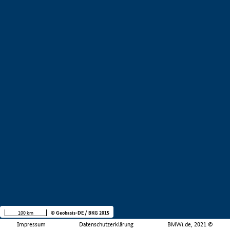
100 km
© Geobasis-DE / BKG 2015
Impressum
Datenschutzerklärung
BMWi.de, 2021 ©