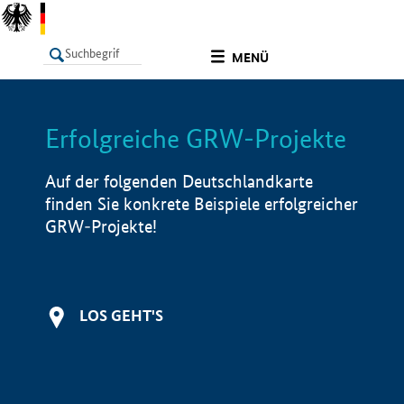
undefined
MENÜ
Erfolgreiche GRW-Projekte
LISTE
Filter
Info
Auf der folgenden Deutschlandkarte
finden Sie konkrete Beispiele erfolgreicher
GRW-Projekte!
LOS GEHT'S