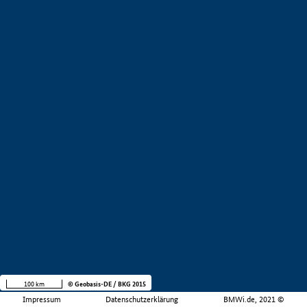
100 km
© Geobasis-DE / BKG 2015
Impressum
Datenschutzerklärung
BMWi.de, 2021 ©