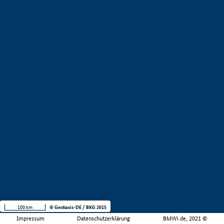
100 km
© Geobasis-DE / BKG 2015
Impressum
Datenschutzerklärung
BMWi.de, 2021 ©