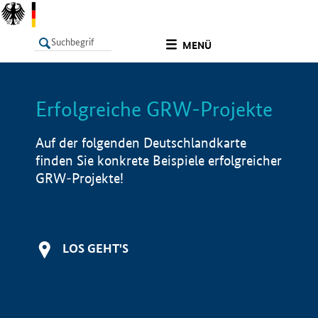
undefined
MENÜ
Erfolgreiche GRW-Projekte
LISTE
Filter
Info
Auf der folgenden Deutschlandkarte
finden Sie konkrete Beispiele erfolgreicher
GRW-Projekte!
LOS GEHT'S