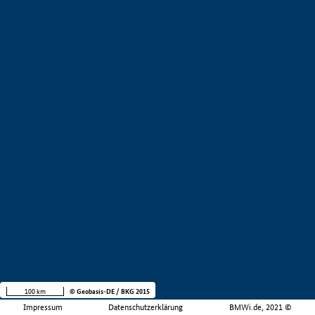
100 km
© Geobasis-DE / BKG 2015
Impressum
Datenschutzerklärung
BMWi.de, 2021 ©