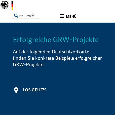
undefined
MENÜ
Erfolgreiche GRW-Projekte
LISTE
Filter
Info
Auf der folgenden Deutschlandkarte
finden Sie konkrete Beispiele erfolgreicher
GRW-Projekte!
LOS GEHT'S