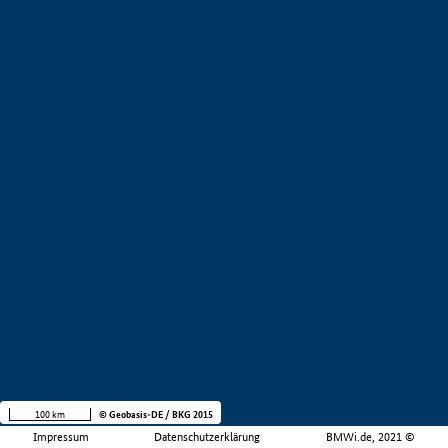
100 km
© Geobasis-DE / BKG 2015
Impressum
Datenschutzerklärung
BMWi.de, 2021 ©