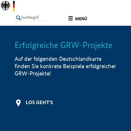
undefined
MENÜ
Erfolgreiche GRW-Projekte
LISTE
Filter
Info
Auf der folgenden Deutschlandkarte
finden Sie konkrete Beispiele erfolgreicher
GRW-Projekte!
LOS GEHT'S