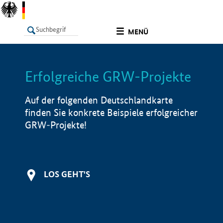
undefined
MENÜ
Erfolgreiche GRW-Projekte
LISTE
Filter
Info
Auf der folgenden Deutschlandkarte
finden Sie konkrete Beispiele erfolgreicher
GRW-Projekte!
LOS GEHT'S