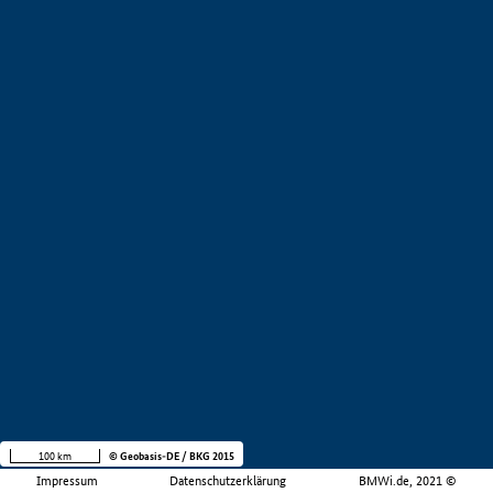
100 km
© Geobasis-DE / BKG 2015
Impressum
Datenschutzerklärung
BMWi.de, 2021 ©