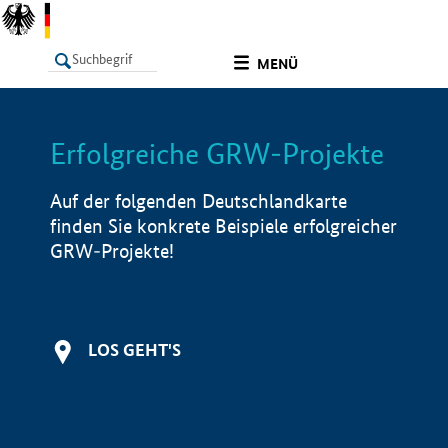
undefined
MENÜ
Erfolgreiche GRW-Projekte
LISTE
Filter
Info
Auf der folgenden Deutschlandkarte
finden Sie konkrete Beispiele erfolgreicher
GRW-Projekte!
LOS GEHT'S