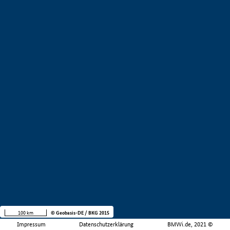
100 km
© Geobasis-DE / BKG 2015
Impressum
Datenschutzerklärung
BMWi.de, 2021 ©