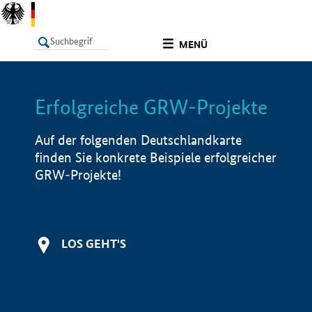
undefined
MENÜ
Erfolgreiche GRW-Projekte
LISTE
Filter
Info
Auf der folgenden Deutschlandkarte
finden Sie konkrete Beispiele erfolgreicher
GRW-Projekte!
LOS GEHT'S