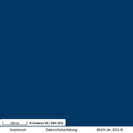
100 km
© Geobasis-DE / BKG 2015
Impressum
Datenschutzerklärung
BMWi.de, 2021 ©