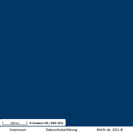
100 km
© Geobasis-DE / BKG 2015
Impressum
Datenschutzerklärung
BMWi.de, 2021 ©