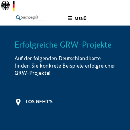
undefined
MENÜ
Erfolgreiche GRW-Projekte
LISTE
Filter
Info
Auf der folgenden Deutschlandkarte
finden Sie konkrete Beispiele erfolgreicher
GRW-Projekte!
LOS GEHT'S