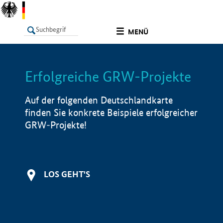
undefined
MENÜ
Erfolgreiche GRW-Projekte
LISTE
Filter
Info
Auf der folgenden Deutschlandkarte
finden Sie konkrete Beispiele erfolgreicher
GRW-Projekte!
LOS GEHT'S