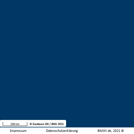
100 km
© Geobasis-DE / BKG 2015
Impressum
Datenschutzerklärung
BMWi.de, 2021 ©